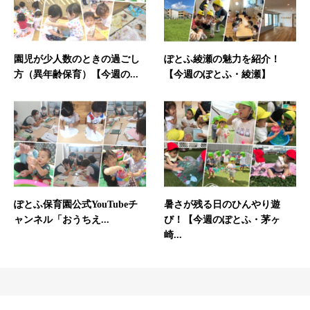
園児が少人数のときの過ごし
ぽとふ綾瀬の魅力を紹介！
方（異年齢保育）【今週の...
【今週のぽとふ・綾瀬】
ぽとふ保育園公式YouTubeチ
暑さが残る日のひんやり遊
ャンネル「おうちえ...
び！【今週のぽとふ・茅ヶ
崎...