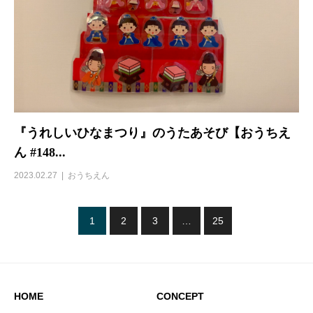
『うれしいひなまつり』のうたあそび【おうちえ
ん #148...
2023.02.27
おうちえん
1
2
3
…
25
HOME
CONCEPT