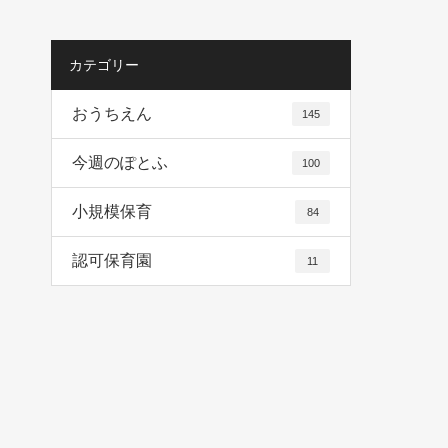
カテゴリー
おうちえん
145
今週のぽとふ
100
小規模保育
84
認可保育園
11