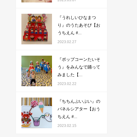
『うれしいひなまつ
り』のうたあそび【お
うちえん #...
2023.02.27
『ポップコーンたいそ
う』をみんなで踊って
みました【...
2023.02.22
『ちちんぷいぷい』の
パネルシアター【おう
ちえん #...
2023.02.15