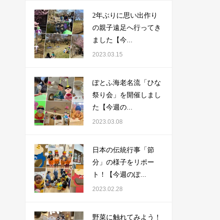
2年ぶりに思い出作り
の親子遠足へ行ってき
ました【今...
2023.03.15
ぽとふ海老名流「ひな
祭り会」を開催しまし
た【今週の...
2023.03.08
日本の伝統行事「節
分」の様子をリポー
ト！【今週のぽ...
2023.02.28
野菜に触れてみよう！