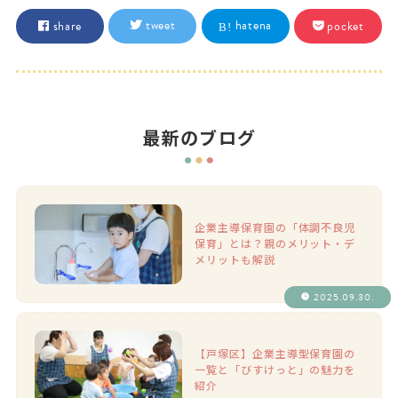
hatena
tweet
share
pocket
最新のブログ
企業主導保育園の「体調不良児
保育」とは？親のメリット・デ
メリットも解説
2025.09.30.
【戸塚区】企業主導型保育園の
一覧と「びすけっと」の魅力を
紹介